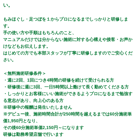
い。
もみほぐし・足つぼを１からプロになるまでしっかりと研修しま
す。
手の使い方や手順はもちろんのこと、
マニュアルだけでは分からない施術に対する心構えや接客・お声か
けなどもお伝えします。
はじめての方でも本部スタッフが丁寧に研修しますのでご安心くだ
さい。
＜無料施術研修条件＞
・週に2回、1回につき4時間の研修を続けて受けられる方
・研修後に週に3回、一日5時間以上働けて長く勤めてくださる方
・しっかりとお客様にいい施術ができるようプロになるまで勉強す
る意志があり、向上心のある方
※研修中の報酬は発生いたしません
※デビュー後、施術時間合計が250時間を越えるまでは60分施術単
価1,950円となり、
その後60分施術単価2,150円～になります
研修は勤務希望店舗で行います