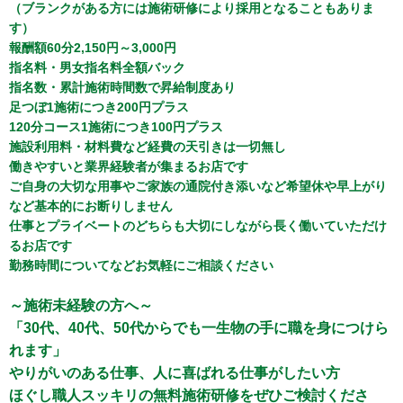
（ブランクがある方には施術研修により採用となることもありま
す）
報酬額60分2,150円～3,000円
指名料・男女指名料全額バック
指名数・累計施術時間数で昇給制度あり
足つぼ1施術につき200円プラス
120分コース1施術につき100円プラス
施設利用料・材料費など経費の天引きは一切無し
働きやすいと業界経験者が集まるお店です
ご自身の大切な用事やご家族の通院付き添いなど希望休や早上がり
など基本的にお断りしません
仕事とプライベートのどちらも大切にしながら長く働いていただけ
るお店です
勤務時間についてなどお気軽にご相談ください
～施術未経験の方へ～
「30代、40代、50代からでも一生物の手に職を身につけら
れます」
やりがいのある仕事、人に喜ばれる仕事がしたい方
ほぐし職人スッキリの無料施術研修をぜひご検討くださ